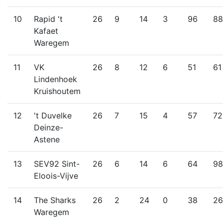
10
Rapid 't
26
9
14
3
96
88
Kafaet
Waregem
11
VK
26
8
12
6
51
61
Lindenhoek
Kruishoutem
12
't Duvelke
26
7
15
4
57
72
Deinze-
Astene
13
SEV92 Sint-
26
6
14
6
64
98
Eloois-Vijve
14
The Sharks
26
2
24
0
38
26
Waregem