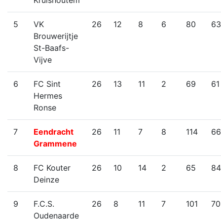
Kruishoutem
5
VK
26
12
8
6
80
63
Brouwerijtje
St-Baafs-
Vijve
6
FC Sint
26
13
11
2
69
61
Hermes
Ronse
7
Eendracht
26
11
7
8
114
66
Grammene
8
FC Kouter
26
10
14
2
65
84
Deinze
9
F.C.S.
26
8
11
7
101
70
Oudenaarde