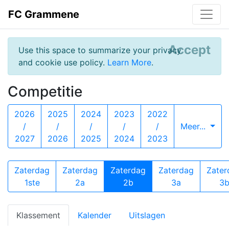
FC Grammene
Accept
Use this space to summarize your privacy
and cookie use policy.
Learn More
.
Competitie
2026
2025
2024
2023
2022
/
/
/
/
/
Meer...
2027
2026
2025
2024
2023
Zaterdag
Zaterdag
Zaterdag
Zaterdag
Zater
1ste
2a
2b
3a
3
Klassement
Kalender
Uitslagen