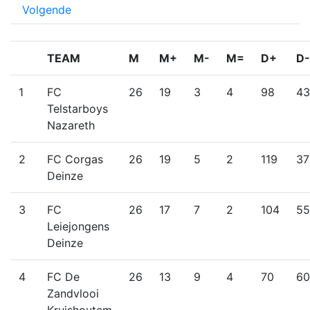
Volgende
TEAM
M
M+
M-
M=
D+
D-
1
FC
26
19
3
4
98
43
Telstarboys
Nazareth
2
FC Corgas
26
19
5
2
119
37
Deinze
3
FC
26
17
7
2
104
55
Leiejongens
Deinze
4
FC De
26
13
9
4
70
60
Zandvlooi